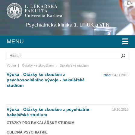
EN
Psychiatrická klinika 1. LF UK a VFN
☰
MENU
Hleda
Výuka
|
Otázky ke zkouškám
|
Bakalářské studium
Výuka - Otázky ke zkoušce z
zfisar
04.11.2016
psychosociálního vývoje - bakalářské
studium
Výuka - Otázky ke zkoušce z psychiatrie -
19.10.2016
bakalářské studium
OTÁZKY PRO BAKALÁŘSKÉ STUDIUM
OBECNÁ PSYCHIATRIE