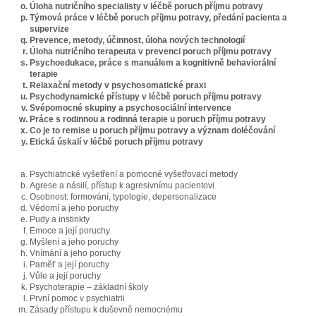
Úloha nutričního specialisty v léčbě poruch příjmu potravy
Týmová práce v léčbě poruch příjmu potravy, předání pacienta a
supervize
Prevence, metody, účinnost, úloha nových technologií
Úloha nutričního terapeuta v prevenci poruch příjmu potravy
Psychoedukace, práce s manuálem a kognitivně behaviorální
terapie
Relaxační metody v psychosomatické praxi
Psychodynamické přístupy v léčbě poruch příjmu potravy
Svépomocné skupiny a psychosociální intervence
Práce s rodinnou a rodinná terapie u poruch příjmu potravy
Co je to remise u poruch příjmu potravy a význam doléčování
Etická úskalí v léčbě poruch příjmu potravy
Psychiatrické vyšetření a pomocné vyšetřovací metody
Agrese a násilí, přístup k agresivnímu pacientovi
Osobnost: formování, typologie, depersonalizace
Vědomí a jeho poruchy
Pudy a instinkty
Emoce a její poruchy
Myšlení a jeho poruchy
Vnímání a jeho poruchy
Paměť a její poruchy
Vůle a její poruchy
Psychoterapie – základní školy
První pomoc v psychiatrii
Zásady přístupu k duševně nemocnému