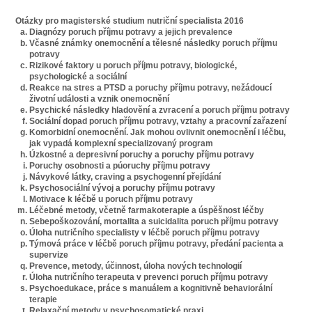
Otázky pro magisterské studium nutriční specialista 2016
Diagnózy poruch příjmu potravy a jejich prevalence
Včasné známky onemocnění a tělesné následky poruch příjmu
potravy
Rizikové faktory u poruch příjmu potravy, biologické,
psychologické a sociální
Reakce na stres a PTSD a poruchy příjmu potravy, nežádoucí
životní události a vznik onemocnění
Psychické následky hladovění a zvracení a poruch příjmu potravy
Sociální dopad poruch příjmu potravy, vztahy a pracovní zařazení
Komorbidní onemocnění. Jak mohou ovlivnit onemocnění i léčbu,
jak vypadá komplexní specializovaný program
Úzkostné a depresivní poruchy a poruchy příjmu potravy
Poruchy osobnosti a púoruchy příjmu potravy
Návykové látky, craving a psychogenní přejídání
Psychosociální vývoj a poruchy příjmu potravy
Motivace k léčbě u poruch příjmu potravy
Léčebné metody, včetně farmakoterapie a úspěšnost léčby
Sebepoškozování, mortalita a suicidalita poruch příjmu potravy
Úloha nutričního specialisty v léčbě poruch příjmu potravy
Týmová práce v léčbě poruch příjmu potravy, předání pacienta a
supervize
Prevence, metody, účinnost, úloha nových technologií
Úloha nutričního terapeuta v prevenci poruch příjmu potravy
Psychoedukace, práce s manuálem a kognitivně behaviorální
terapie
Relaxační metody v psychosomatické praxi