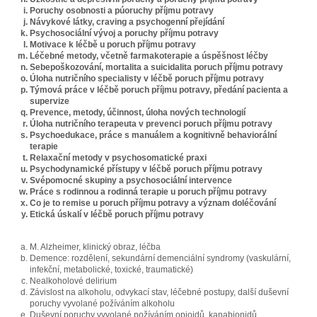
Poruchy osobnosti a púoruchy příjmu potravy
Návykové látky, craving a psychogenní přejídání
Psychosociální vývoj a poruchy příjmu potravy
Motivace k léčbě u poruch příjmu potravy
Léčebné metody, včetně farmakoterapie a úspěšnost léčby
Sebepoškozování, mortalita a suicidalita poruch příjmu potravy
Úloha nutričního specialisty v léčbě poruch příjmu potravy
Týmová práce v léčbě poruch příjmu potravy, předání pacienta a
supervize
Prevence, metody, účinnost, úloha nových technologií
Úloha nutričního terapeuta v prevenci poruch příjmu potravy
Psychoedukace, práce s manuálem a kognitivně behaviorální
terapie
Relaxační metody v psychosomatické praxi
Psychodynamické přístupy v léčbě poruch příjmu potravy
Svépomocné skupiny a psychosociální intervence
Práce s rodinnou a rodinná terapie u poruch příjmu potravy
Co je to remise u poruch příjmu potravy a význam doléčování
Etická úskalí v léčbě poruch příjmu potravy
M. Alzheimer, klinický obraz, léčba
Demence: rozdělení, sekundární demenciální syndromy (vaskulární,
infekční, metabolické, toxické, traumatické)
Nealkoholové delirium
Závislost na alkoholu, odvykací stav, léčebné postupy, další duševní
poruchy vyvolané požíváním alkoholu
Duševní poruchy vyvolané požíváním opioidů, kanabionidů,