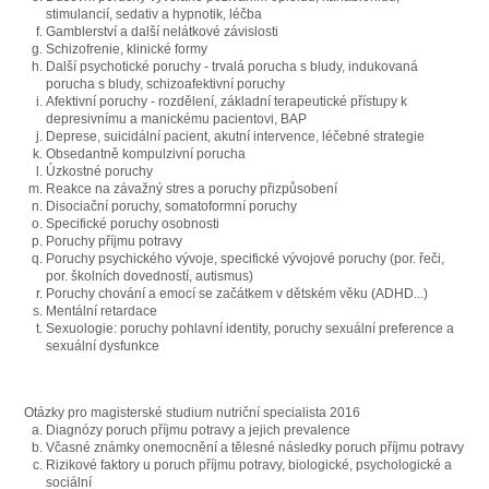
stimulancií, sedativ a hypnotik, léčba
Gamblerství a další nelátkové závislosti
Schizofrenie, klinické formy
Další psychotické poruchy - trvalá porucha s bludy, indukovaná
porucha s bludy, schizoafektivní poruchy
Afektivní poruchy - rozdělení, základní terapeutické přístupy k
depresivnímu a manickému pacientovi, BAP
Deprese, suicidální pacient, akutní intervence, léčebné strategie
Obsedantně kompulzivní porucha
Úzkostné poruchy
Reakce na závažný stres a poruchy přizpůsobení
Disociační poruchy, somatoformní poruchy
Specifické poruchy osobnosti
Poruchy příjmu potravy
Poruchy psychického vývoje, specifické vývojové poruchy (por. řeči,
por. školních dovedností, autismus)
Poruchy chování a emocí se začátkem v dětském věku (ADHD...)
Mentální retardace
Sexuologie: poruchy pohlavní identity, poruchy sexuální preference a
sexuální dysfunkce
Otázky pro magisterské studium nutriční specialista 2016
Diagnózy poruch příjmu potravy a jejich prevalence
Včasné známky onemocnění a tělesné následky poruch příjmu potravy
Rizikové faktory u poruch příjmu potravy, biologické, psychologické a
sociální