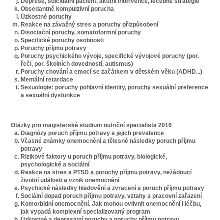
Deprese, suicidální pacient, akutní intervence, léčebné strategie
Obsedantně kompulzivní porucha
Úzkostné poruchy
Reakce na závažný stres a poruchy přizpůsobení
Disociační poruchy, somatoformní poruchy
Specifické poruchy osobnosti
Poruchy příjmu potravy
Poruchy psychického vývoje, specifické vývojové poruchy (por.
řeči, por. školních dovedností, autismus)
Poruchy chování a emocí se začátkem v dětském věku (ADHD...)
Mentální retardace
Sexuologie: poruchy pohlavní identity, poruchy sexuální preference
a sexuální dysfunkce
Otázky pro magisterské studium nutriční specialista 2016
Diagnózy poruch příjmu potravy a jejich prevalence
Včasné známky onemocnění a tělesné následky poruch příjmu
potravy
Rizikové faktory u poruch příjmu potravy, biologické,
psychologické a sociální
Reakce na stres a PTSD a poruchy příjmu potravy, nežádoucí
životní události a vznik onemocnění
Psychické následky hladovění a zvracení a poruch příjmu potravy
Sociální dopad poruch příjmu potravy, vztahy a pracovní zařazení
Komorbidní onemocnění. Jak mohou ovlivnit onemocnění i léčbu,
jak vypadá komplexní specializovaný program
Úzkostné a depresivní poruchy a poruchy příjmu potravy