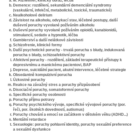
M. Alzheimer, klinický obraz, léčba
Demence: rozdělení, sekundární demenciální syndromy
(vaskulární, infekční, metabolické, toxické, traumatické)
Nealkoholové delirium
Závislost na alkoholu, odvykací stav, léčebné postupy, další
duševní poruchy vyvolané požíváním alkoholu
Duševní poruchy vyvolané požíváním opioidů, kanabionidů,
stimulancií, sedativ a hypnotik, léčba
Gamblerství a další nelátkové závislosti
Schizofrenie, klinické formy
Další psychotické poruchy - trvalá porucha s bludy, indukovaná
porucha s bludy, schizoafektivní poruchy
Afektivní poruchy - rozdělení, základní terapeutické přístupy k
depresivnímu a manickému pacientovi, BAP
Deprese, suicidální pacient, akutní intervence, léčebné strategie
Obsedantně kompulzivní porucha
Úzkostné poruchy
Reakce na závažný stres a poruchy přizpůsobení
Disociační poruchy, somatoformní poruchy
Specifické poruchy osobnosti
Poruchy příjmu potravy
Poruchy psychického vývoje, specifické vývojové poruchy (por.
řeči, por. školních dovedností, autismus)
Poruchy chování a emocí se začátkem v dětském věku (ADHD...)
Mentální retardace
Sexuologie: poruchy pohlavní identity, poruchy sexuální preference
a sexuální dysfunkce