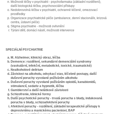
Možnosti léčby v psychiatrii - psychofarmaka (základní rozdělení),
další biologická léčba, psychosociální přístupy
Nedobrovolná léčba v psychiatrii, ochranné léčené, omezovací
prostředky
Organizace psychiatrické péče (ambulance, denní stacionáře, krizová
centra, ústavní péče)
Stigma psychiatrie - možnosti ovlivnění
Týrání dětí, domácí násilí, možnosti intervence
SPECIÁLNÍ PSYCHIATRIE
M. Alzheimer, klinický obraz, léčba
Demence: rozdělení, sekundární demenciální syndromy
(vaskulární, infekční, metabolické, toxické, traumatické)
Nealkoholové delirium
Závislost na alkoholu, odvykací stav, léčebné postupy, další
duševní poruchy vyvolané požíváním alkoholu
Duševní poruchy vyvolané požíváním opioidů, kanabionidů,
stimulancií, sedativ a hypnotik, léčba
Gamblerství a další nelátkové závislosti
Schizofrenie, klinické formy
Další psychotické poruchy - trvalá porucha s bludy, indukovaná
porucha s bludy, schizoafektivní poruchy
Afektivní poruchy - rozdělení, základní terapeutické přístupy k
depresivnímu a manickému pacientovi, BAP