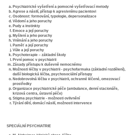
Psychiatrické vyšetření a pomocné vyšetřovací metody
Agrese a násilí, přístup k agresivnímu pacientovi
Osobnost: formování, typologie, depersonalizace
Vědomí a jeho poruchy
Pudy a instinkty
Emoce a její poruchy
Myšlení a jeho poruchy
Vnímání a jeho poruchy
Paměť a její poruchy
Vůle a její poruchy
Psychoterapie – základní školy
První pomoc v psychiatrii
Zásady přístupu k duševně nemocnému
Možnosti léčby v psychiatrii - psychofarmaka (základní rozdělení),
další biologická léčba, psychosociální přístupy
Nedobrovolná léčba v psychiatrii, ochranné léčené, omezovací
prostředky
Organizace psychiatrické péče (ambulance, denní stacionáře,
krizová centra, ústavní péče)
Stigma psychiatrie - možnosti ovlivnění
Týrání dětí, domácí násilí, možnosti intervence
SPECIÁLNÍ PSYCHIATRIE