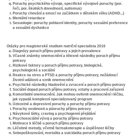
Poruchy psychického vývoje, specifické vývojové poruchy (por.
řeči, por. školních dovedností, autismus)
Poruchy chování a emocí se začátkem v dětském věku (ADHD...)
Mentální retardace
Sexuologie: poruchy pohlavní identity, poruchy sexuální preference
a sexuální dysfunkce
Otázky pro magisterské studium nutriční specialista 2016
Diagnózy poruch příjmu potravy a jejich prevalence
Včasné známky onemocnění a tělesné následky poruch příjmu
potravy
Rizikové faktory u poruch příjmu potravy, biologické,
psychologické a sociální
Reakce na stres a PTSD a poruchy příjmu potravy, nežádoucí
životní události a vznik onemocnění
Psychické následky hladovění a zvracení a poruch příjmu potravy
Sociální dopad poruch příjmu potravy, vztahy a pracovní zařazení
Komorbidní onemocnění. Jak mohou ovlivnit onemocnění i léčbu,
jak vypadá komplexní specializovaný program
Úzkostné a depresivní poruchy a poruchy příjmu potravy
Poruchy osobnosti a púoruchy příjmu potravy
Návykové látky, craving a psychogenní přejídání
Psychosociální vývoj a poruchy příjmu potravy
Motivace k léčbě u poruch příjmu potravy
Léčebné metody, včetně farmakoterapie a úspěšnost léčby
Sebepoškozování, mortalita a suicidalita poruch příjmu potravy