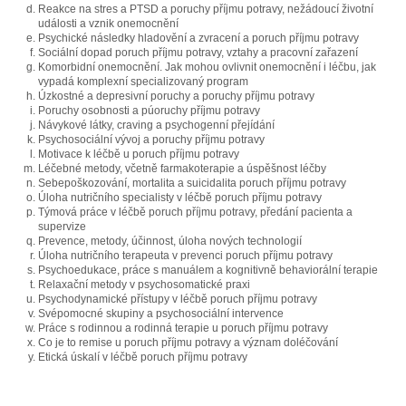
Reakce na stres a PTSD a poruchy příjmu potravy, nežádoucí životní
události a vznik onemocnění
Psychické následky hladovění a zvracení a poruch příjmu potravy
Sociální dopad poruch příjmu potravy, vztahy a pracovní zařazení
Komorbidní onemocnění. Jak mohou ovlivnit onemocnění i léčbu, jak
vypadá komplexní specializovaný program
Úzkostné a depresivní poruchy a poruchy příjmu potravy
Poruchy osobnosti a púoruchy příjmu potravy
Návykové látky, craving a psychogenní přejídání
Psychosociální vývoj a poruchy příjmu potravy
Motivace k léčbě u poruch příjmu potravy
Léčebné metody, včetně farmakoterapie a úspěšnost léčby
Sebepoškozování, mortalita a suicidalita poruch příjmu potravy
Úloha nutričního specialisty v léčbě poruch příjmu potravy
Týmová práce v léčbě poruch příjmu potravy, předání pacienta a
supervize
Prevence, metody, účinnost, úloha nových technologií
Úloha nutričního terapeuta v prevenci poruch příjmu potravy
Psychoedukace, práce s manuálem a kognitivně behaviorální terapie
Relaxační metody v psychosomatické praxi
Psychodynamické přístupy v léčbě poruch příjmu potravy
Svépomocné skupiny a psychosociální intervence
Práce s rodinnou a rodinná terapie u poruch příjmu potravy
Co je to remise u poruch příjmu potravy a význam doléčování
Etická úskalí v léčbě poruch příjmu potravy