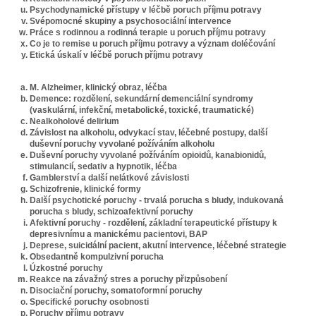
Psychodynamické přístupy v léčbě poruch příjmu potravy
Svépomocné skupiny a psychosociální intervence
Práce s rodinnou a rodinná terapie u poruch příjmu potravy
Co je to remise u poruch příjmu potravy a význam doléčování
Etická úskalí v léčbě poruch příjmu potravy
M. Alzheimer, klinický obraz, léčba
Demence: rozdělení, sekundární demenciální syndromy
(vaskulární, infekční, metabolické, toxické, traumatické)
Nealkoholové delirium
Závislost na alkoholu, odvykací stav, léčebné postupy, další
duševní poruchy vyvolané požíváním alkoholu
Duševní poruchy vyvolané požíváním opioidů, kanabionidů,
stimulancií, sedativ a hypnotik, léčba
Gamblerství a další nelátkové závislosti
Schizofrenie, klinické formy
Další psychotické poruchy - trvalá porucha s bludy, indukovaná
porucha s bludy, schizoafektivní poruchy
Afektivní poruchy - rozdělení, základní terapeutické přístupy k
depresivnímu a manickému pacientovi, BAP
Deprese, suicidální pacient, akutní intervence, léčebné strategie
Obsedantně kompulzivní porucha
Úzkostné poruchy
Reakce na závažný stres a poruchy přizpůsobení
Disociační poruchy, somatoformní poruchy
Specifické poruchy osobnosti
Poruchy příjmu potravy